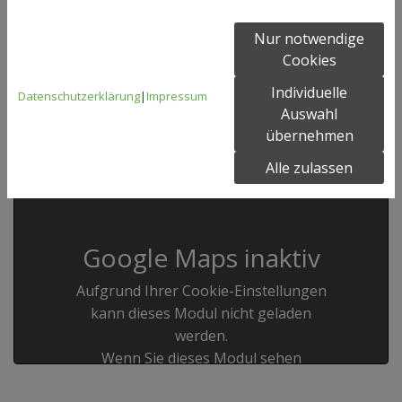
genommen und stimme der Verarbeitung meiner
Daten zu. *
Nur notwendige
Cookies
* Pflichtfeld
Individuelle
Datenschutzerklärung
|
Impressum
Auswahl
übernehmen
Alle zulassen
Google Maps inaktiv
Aufgrund Ihrer Cookie-Einstellungen
kann dieses Modul nicht geladen
werden.
Wenn Sie dieses Modul sehen
möchten, passen Sie bitte Ihre