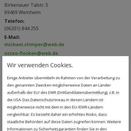
Birkenauer Talstr. 5
69469 Weinheim
Telefon:
(06201) 844 255
E-Mail:
michael.stimper@web.de
osteo-flocken@web.de
kopp.ve@gmx.net
Wir verwenden Cookies.
Einige Anbieter übermitteln im Rahmen von der Verarbeitung zu
den genannten Zwecken möglicherweise Daten an Länder
außerhalb der EU/ des EWR (Drittlanddatenübermittlung), z.B. in
die USA. Das Datenschutzniveau in diesen Ländern ist
möglicherweise nicht mit dem in den EU-/EWR-Ländern
Schreiben Sie uns eine Nachricht
vergleichbar. Es besteht daher ein erhöhtes Risiko, dass
staatliche Behörden auf diese Daten zugreifen können. Weitere
Informationen zu Sicherheitsgarantien finden Sie in den